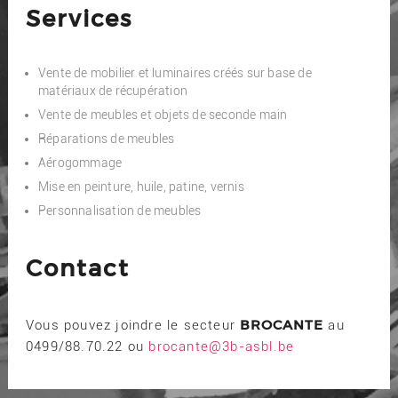
Services
Vente de mobilier et luminaires créés sur base de
matériaux de récupération
Vente de meubles et objets de seconde main
Réparations de meubles
Aérogommage
Mise en peinture, huile, patine, vernis
Personnalisation de meubles
Contact
BROCANTE
Vous pouvez joindre le secteur
au
0499/88.70.22 ou
brocante@3b-asbl.be